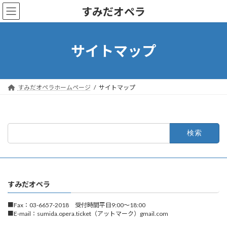
コ
ナ
すみだオペラ
ン
ビ
テ
ゲ
ン
ー
ツ
シ
サイトマップ
へ
ョ
ス
ン
キ
に
ッ
移
すみだオペラホームページ
サイトマップ
プ
動
検
索:
すみだオペラ
■Fax：03-6657-2018 受付時間平日9:00～18:00
■E-mail：sumida.opera.ticket（アットマーク）gmail.com